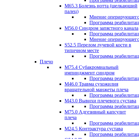
Программа реабилита
М65.3 Болезнь нотта (щелкающий
палец)
Мнение оперирующего
Программа реабилита
M56.0 Синдром запястного канала
Программа реабилита
Мнение оперирующего
S52.5 Перелом лучевой кости в
типичном месте
Программа реабилита
Плечо
М75.4 Субакромиальный
импинджмент синдром
Программа реабилита
М46.0 Травма сухожилия
вращательной манжеты плеча
Программа реабилита
M43.0 Вывихи плечевого сустава
Программа реабилита
М75.0 Адгезивный капсулит
плеча
Программа реабилита
M24.5 Контрактура сустава
Программа реабилита