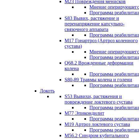
М23 Повреждения менисков
Мнение оперирующего
Программа реабилита
S83 Вывих, растяжение и
перенапряжение капсульно-
связочного аппарата
Программа реабилита
М17 Гонартроз (Артроз коленного
сустава)
Мнение оперирующего
Программа реабилита
Q68.2 Врожденные деформации
колена
Программа реабилита
S80-89 Травмы колена и голени
Программа реабилита
Локоть
S53 Вывихи, растяжения и
повреждение локтевого сустава
Программа реабилита
М77 Эпикондилит
Программа реабилита
M19 Артроз локтевого сустава
Программа реабилита
М56.2 Синдром кубитального