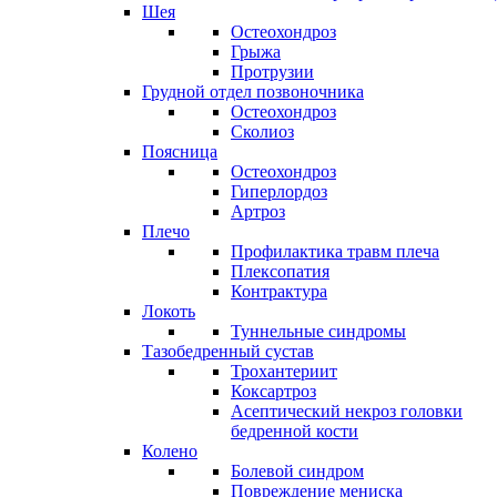
Шея
Остеохондроз
Грыжа
Протрузии
Грудной отдел позвоночника
Остеохондроз
Сколиоз
Поясница
Остеохондроз
Гиперлордоз
Артроз
Плечо
Профилактика травм плеча
Плексопатия
Контрактура
Локоть
Туннельные синдромы
Тазобедренный сустав
Трохантериит
Коксартроз
Асептический некроз головки
бедренной кости
Колено
Болевой синдром
Повреждение мениска