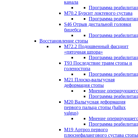
канала
Программа реабилита
M70.2 Бурсит локтевого сустава
Программа реабилита
S46 Отрыв дистальной головки
бицебса
Программа реабилита
Восстановление стопы
М72.2 Подошвенный фасциит
«пяточная шпора»
Программа реабилита
Т93 Последствие травм стопы и
голеностопа
Программа реабилита
М21 Плоско-вальгусная
деформация стопы
Мнение оперирующего
Программа реабилита
М20 Вальгусная деформация
первого пальца стопы (hallux
valgus)
Мнение оперирующего
Программа реабилита
М19 Артроз первого
плюснефалангового сустава стопы