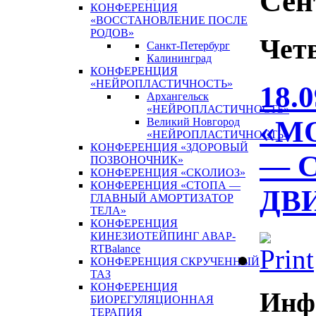
Сен
КОНФЕРЕНЦИЯ
«ВОССТАНОВЛЕНИЕ ПОСЛЕ
РОДОВ»
Четв
Санкт-Петербург
Калининград
КОНФЕРЕНЦИЯ
«НЕЙРОПЛАСТИЧНОСТЬ»
18.
Архангельск
«НЕЙРОПЛАСТИЧНОСТЬ»
«М
Великий Новгород
«НЕЙРОПЛАСТИЧНОСТЬ»
КОНФЕРЕНЦИЯ «ЗДОРОВЫЙ
— 
ПОЗВОНОЧНИК»
КОНФЕРЕНЦИЯ «СКОЛИОЗ»
КОНФЕРЕНЦИЯ «СТОПА —
ДВ
ГЛАВНЫЙ АМОРТИЗАТОР
ТЕЛА»
КОНФЕРЕНЦИЯ
КИНЕЗИОТЕЙПИНГ АВАР-
RTBalance
КОНФЕРЕНЦИЯ СКРУЧЕННЫЙ
ТАЗ
КОНФЕРЕНЦИЯ
Инф
БИОРЕГУЛЯЦИОННАЯ
ТЕРАПИЯ