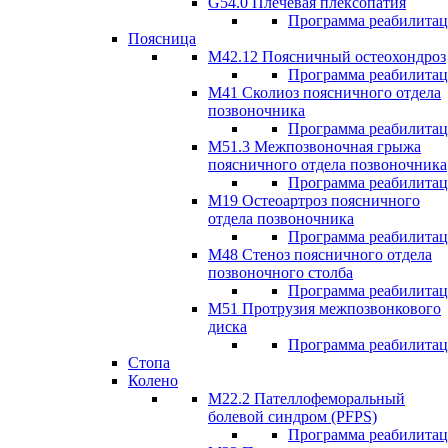
G54.0 Плечевая плексопатия
Программа реабилита
Поясница
М42.12 Поясничный остеохондроз
Программа реабилита
М41 Сколиоз поясничного отдела
позвоночника
Программа реабилита
M51.3 Межпозвоночная грыжа
поясничного отдела позвоночника
Программа реабилита
М19 Остеоартроз поясничного
отдела позвоночника
Программа реабилита
M48 Стеноз поясничного отдела
позвоночного столба
Программа реабилита
М51 Протрузия межпозвонкового
диска
Программа реабилита
Стопа
Колено
М22.2 Пателлофеморальный
болевой синдром (PFPS)
Программа реабилита