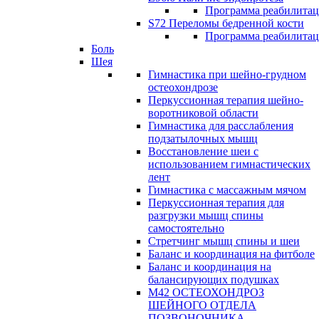
Программа реабилита
S72 Переломы бедренной кости
Программа реабилита
Боль
Шея
Гимнастика при шейно-грудном
остеохондрозе
Перкуссионная терапия шейно-
воротниковой области
Гимнастика для расслабления
подзатылочных мышц
Восстановление шеи с
использованием гимнастических
лент
Гимнастика с массажным мячом
Перкуссионная терапия для
разгрузки мышц спины
самостоятельно
Стретчинг мышц спины и шеи
Баланс и координация на фитболе
Баланс и координация на
балансирующих подушках
М42 ОСТЕОХОНДРОЗ
ШЕЙНОГО ОТДЕЛА
ПОЗВОНОЧНИКА