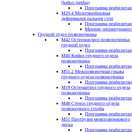
(hallux rigidus)
Программа реабилита
М20.4 Молоткообразная
деформация пальцев стоп
Программа реабилита
Мнение оперирующего
Грудной отдел позвоночника
М42 Остеохондроз позвоночника:
грудной отдел
Программа реабилита
М40 Кифоз грудного отдела
позвоночника
Программа реабилита
M51.2 Межпозвоночная грыжа
грудного отдела позвоночника
Программа реабилита
М19 Остеоартроз грудного отдела
позвоночника
Программа реабилита
M48 Стеноз грудного отдела
позвоночного столба
Программа реабилита
М51 Протрузия межпозвонкового
диска
Программа реабилита