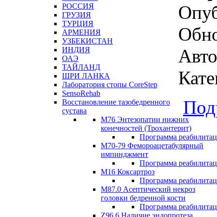
Опуб
РОССИЯ
ГРУЗИЯ
ТУРЦИЯ
Обно
АРМЕНИЯ
УЗБЕКИСТАН
Авто
ИНДИЯ
ОАЭ
ТАЙЛАНД
Кате
ШРИ ЛАНКА
Лаборатория стопы CoreStep
SensoRehab
Под
Восстановление тазобедренного
сустава
М76 Энтезопатии нижних
конечностей (Трохантерит)
Программа реабилита
М70-79 Фемороацетабулярный
импинджмент
Программа реабилита
M16 Коксартроз
Программа реабилита
М87.0 Асептический некроз
головки бедренной кости
Программа реабилита
Z96.6 Наличие эндопротеза