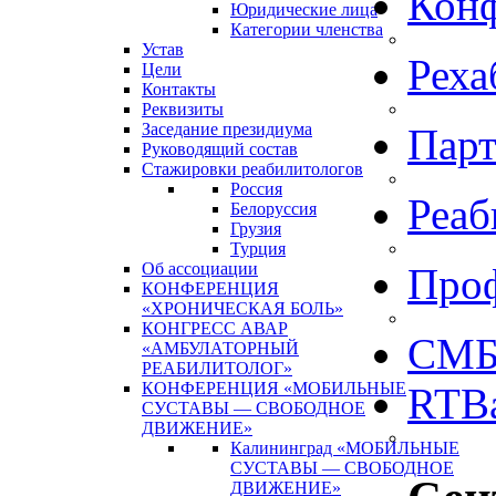
Кон
Юридические лица
Категории членства
Устав
Реха
Цели
Контакты
Реквизиты
Заседание президиума
Пар
Руководящий состав
Стажировки реабилитологов
Россия
Реаб
Белоруссия
Грузия
Турция
Об ассоциации
Про
КОНФЕРЕНЦИЯ
«ХРОНИЧЕСКАЯ БОЛЬ»
КОНГРЕСС АВАР
СМБ
«АМБУЛАТОРНЫЙ
РЕАБИЛИТОЛОГ»
КОНФЕРЕНЦИЯ «МОБИЛЬНЫЕ
RTBa
СУСТАВЫ — СВОБОДНОЕ
ДВИЖЕНИЕ»
Калининград «МОБИЛЬНЫЕ
СУСТАВЫ — СВОБОДНОЕ
ДВИЖЕНИЕ»