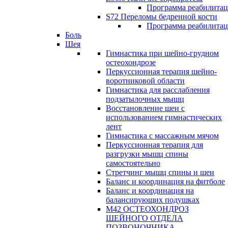
Программа реабилита
S72 Переломы бедренной кости
Программа реабилита
Боль
Шея
Гимнастика при шейно-грудном
остеохондрозе
Перкуссионная терапия шейно-
воротниковой области
Гимнастика для расслабления
подзатылочных мышц
Восстановление шеи с
использованием гимнастических
лент
Гимнастика с массажным мячом
Перкуссионная терапия для
разгрузки мышц спины
самостоятельно
Стретчинг мышц спины и шеи
Баланс и координация на фитболе
Баланс и координация на
балансирующих подушках
М42 ОСТЕОХОНДРОЗ
ШЕЙНОГО ОТДЕЛА
ПОЗВОНОЧНИКА