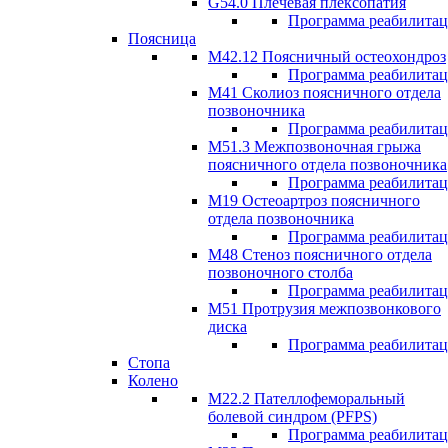
G54.0 Плечевая плексопатия
Программа реабилита
Поясница
М42.12 Поясничный остеохондроз
Программа реабилита
М41 Сколиоз поясничного отдела
позвоночника
Программа реабилита
M51.3 Межпозвоночная грыжа
поясничного отдела позвоночника
Программа реабилита
М19 Остеоартроз поясничного
отдела позвоночника
Программа реабилита
M48 Стеноз поясничного отдела
позвоночного столба
Программа реабилита
М51 Протрузия межпозвонкового
диска
Программа реабилита
Стопа
Колено
М22.2 Пателлофеморальный
болевой синдром (PFPS)
Программа реабилита