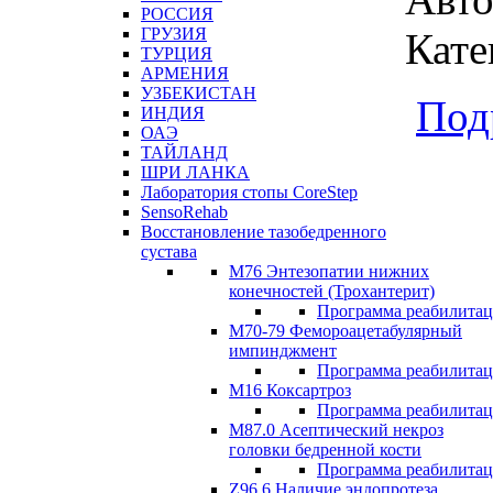
РОССИЯ
ГРУЗИЯ
Кате
ТУРЦИЯ
АРМЕНИЯ
УЗБЕКИСТАН
Под
ИНДИЯ
ОАЭ
ТАЙЛАНД
ШРИ ЛАНКА
Лаборатория стопы CoreStep
SensoRehab
Восстановление тазобедренного
сустава
М76 Энтезопатии нижних
конечностей (Трохантерит)
Программа реабилита
М70-79 Фемороацетабулярный
импинджмент
Программа реабилита
M16 Коксартроз
Программа реабилита
М87.0 Асептический некроз
головки бедренной кости
Программа реабилита
Z96.6 Наличие эндопротеза