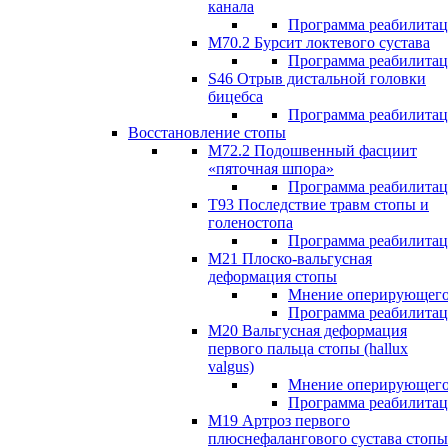
канала
Программа реабилита
M70.2 Бурсит локтевого сустава
Программа реабилита
S46 Отрыв дистальной головки
бицебса
Программа реабилита
Восстановление стопы
М72.2 Подошвенный фасциит
«пяточная шпора»
Программа реабилита
Т93 Последствие травм стопы и
голеностопа
Программа реабилита
М21 Плоско-вальгусная
деформация стопы
Мнение оперирующего
Программа реабилита
М20 Вальгусная деформация
первого пальца стопы (hallux
valgus)
Мнение оперирующего
Программа реабилита
М19 Артроз первого
плюснефалангового сустава стопы