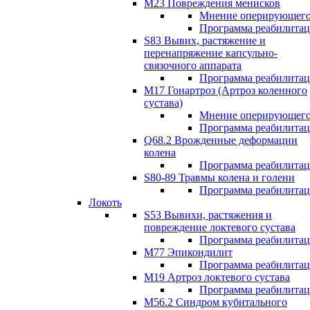
М23 Повреждения менисков
Мнение оперирующего
Программа реабилита
S83 Вывих, растяжение и
перенапряжение капсульно-
связочного аппарата
Программа реабилита
М17 Гонартроз (Артроз коленного
сустава)
Мнение оперирующего
Программа реабилита
Q68.2 Врожденные деформации
колена
Программа реабилита
S80-89 Травмы колена и голени
Программа реабилита
Локоть
S53 Вывихи, растяжения и
повреждение локтевого сустава
Программа реабилита
М77 Эпикондилит
Программа реабилита
M19 Артроз локтевого сустава
Программа реабилита
М56.2 Синдром кубитального