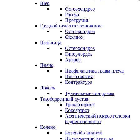
Шея
Остеохондроз
Грыжа
Протрузии
Грудной отдел позвоночника
Остеохондроз
Сколиоз
Поясница
Остеохондроз
Гиперлордоз
Артроз
Плечо
Профилактика травм плеча
Плексопатия
Контрактура
Локоть
Туннельные синдромы
Тазобедренный сустав
Трохантериит
Коксартроз
Асептический некроз головки
бедренной кости
Колено
Болевой синдром
Повреждение мениска