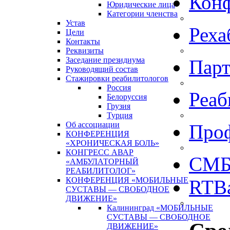
Кон
Юридические лица
Категории членства
Устав
Реха
Цели
Контакты
Реквизиты
Заседание президиума
Пар
Руководящий состав
Стажировки реабилитологов
Россия
Реаб
Белоруссия
Грузия
Турция
Об ассоциации
Про
КОНФЕРЕНЦИЯ
«ХРОНИЧЕСКАЯ БОЛЬ»
КОНГРЕСС АВАР
СМБ
«АМБУЛАТОРНЫЙ
РЕАБИЛИТОЛОГ»
КОНФЕРЕНЦИЯ «МОБИЛЬНЫЕ
RTBa
СУСТАВЫ — СВОБОДНОЕ
ДВИЖЕНИЕ»
Калининград «МОБИЛЬНЫЕ
СУСТАВЫ — СВОБОДНОЕ
ДВИЖЕНИЕ»