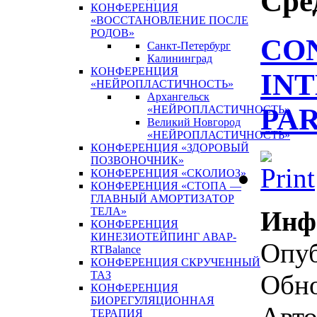
Сре
КОНФЕРЕНЦИЯ
«ВОССТАНОВЛЕНИЕ ПОСЛЕ
РОДОВ»
CO
Санкт-Петербург
Калининград
КОНФЕРЕНЦИЯ
IN
«НЕЙРОПЛАСТИЧНОСТЬ»
Архангельск
PAR
«НЕЙРОПЛАСТИЧНОСТЬ»
Великий Новгород
«НЕЙРОПЛАСТИЧНОСТЬ»
КОНФЕРЕНЦИЯ «ЗДОРОВЫЙ
ПОЗВОНОЧНИК»
КОНФЕРЕНЦИЯ «СКОЛИОЗ»
КОНФЕРЕНЦИЯ «СТОПА —
ГЛАВНЫЙ АМОРТИЗАТОР
ТЕЛА»
Инф
КОНФЕРЕНЦИЯ
КИНЕЗИОТЕЙПИНГ АВАР-
Опуб
RTBalance
КОНФЕРЕНЦИЯ СКРУЧЕННЫЙ
ТАЗ
Обно
КОНФЕРЕНЦИЯ
БИОРЕГУЛЯЦИОННАЯ
Авто
ТЕРАПИЯ