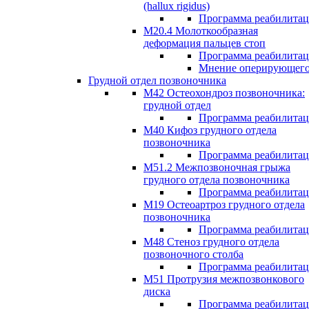
(hallux rigidus)
Программа реабилита
М20.4 Молоткообразная
деформация пальцев стоп
Программа реабилита
Мнение оперирующего
Грудной отдел позвоночника
М42 Остеохондроз позвоночника:
грудной отдел
Программа реабилита
М40 Кифоз грудного отдела
позвоночника
Программа реабилита
M51.2 Межпозвоночная грыжа
грудного отдела позвоночника
Программа реабилита
М19 Остеоартроз грудного отдела
позвоночника
Программа реабилита
M48 Стеноз грудного отдела
позвоночного столба
Программа реабилита
М51 Протрузия межпозвонкового
диска
Программа реабилита