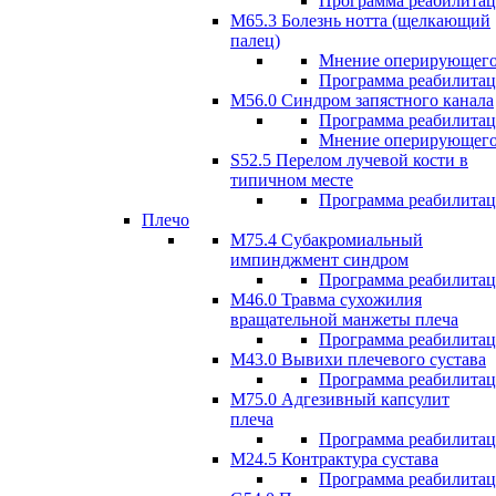
Программа реабилита
М65.3 Болезнь нотта (щелкающий
палец)
Мнение оперирующего
Программа реабилита
M56.0 Синдром запястного канала
Программа реабилита
Мнение оперирующего
S52.5 Перелом лучевой кости в
типичном месте
Программа реабилита
Плечо
М75.4 Субакромиальный
импинджмент синдром
Программа реабилита
М46.0 Травма сухожилия
вращательной манжеты плеча
Программа реабилита
M43.0 Вывихи плечевого сустава
Программа реабилита
М75.0 Адгезивный капсулит
плеча
Программа реабилита
M24.5 Контрактура сустава
Программа реабилита