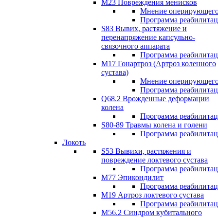
М23 Повреждения менисков
Мнение оперирующего
Программа реабилита
S83 Вывих, растяжение и
перенапряжение капсульно-
связочного аппарата
Программа реабилита
М17 Гонартроз (Артроз коленного
сустава)
Мнение оперирующего
Программа реабилита
Q68.2 Врожденные деформации
колена
Программа реабилита
S80-89 Травмы колена и голени
Программа реабилита
Локоть
S53 Вывихи, растяжения и
повреждение локтевого сустава
Программа реабилита
М77 Эпикондилит
Программа реабилита
M19 Артроз локтевого сустава
Программа реабилита
М56.2 Синдром кубитального