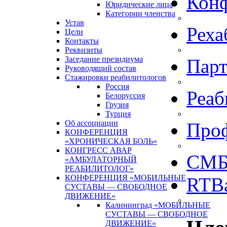
Кон
Юридические лица
Категории членства
Устав
Реха
Цели
Контакты
Реквизиты
Заседание президиума
Пар
Руководящий состав
Стажировки реабилитологов
Россия
Реаб
Белоруссия
Грузия
Турция
Об ассоциации
Про
КОНФЕРЕНЦИЯ
«ХРОНИЧЕСКАЯ БОЛЬ»
КОНГРЕСС АВАР
СМБ
«АМБУЛАТОРНЫЙ
РЕАБИЛИТОЛОГ»
КОНФЕРЕНЦИЯ «МОБИЛЬНЫЕ
RTBa
СУСТАВЫ — СВОБОДНОЕ
ДВИЖЕНИЕ»
Калининград «МОБИЛЬНЫЕ
СУСТАВЫ — СВОБОДНОЕ
ДВИЖЕНИЕ»