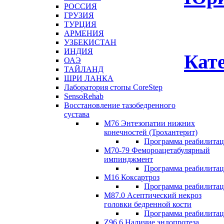
РОССИЯ
ГРУЗИЯ
ТУРЦИЯ
АРМЕНИЯ
УЗБЕКИСТАН
ИНДИЯ
Кат
ОАЭ
ТАЙЛАНД
ШРИ ЛАНКА
Лаборатория стопы CoreStep
SensoRehab
Восстановление тазобедренного
сустава
М76 Энтезопатии нижних
конечностей (Трохантерит)
Программа реабилита
М70-79 Фемороацетабулярный
импинджмент
Программа реабилита
M16 Коксартроз
Программа реабилита
М87.0 Асептический некроз
головки бедренной кости
Программа реабилита
Z96.6 Наличие эндопротеза