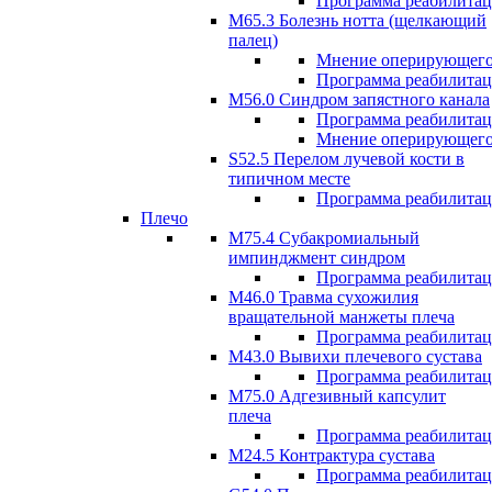
Программа реабилита
М65.3 Болезнь нотта (щелкающий
палец)
Мнение оперирующего
Программа реабилита
M56.0 Синдром запястного канала
Программа реабилита
Мнение оперирующего
S52.5 Перелом лучевой кости в
типичном месте
Программа реабилита
Плечо
М75.4 Субакромиальный
импинджмент синдром
Программа реабилита
М46.0 Травма сухожилия
вращательной манжеты плеча
Программа реабилита
M43.0 Вывихи плечевого сустава
Программа реабилита
М75.0 Адгезивный капсулит
плеча
Программа реабилита
M24.5 Контрактура сустава
Программа реабилита