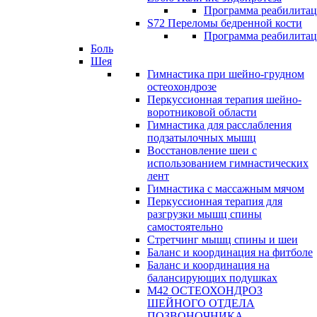
Программа реабилита
S72 Переломы бедренной кости
Программа реабилита
Боль
Шея
Гимнастика при шейно-грудном
остеохондрозе
Перкуссионная терапия шейно-
воротниковой области
Гимнастика для расслабления
подзатылочных мышц
Восстановление шеи с
использованием гимнастических
лент
Гимнастика с массажным мячом
Перкуссионная терапия для
разгрузки мышц спины
самостоятельно
Стретчинг мышц спины и шеи
Баланс и координация на фитболе
Баланс и координация на
балансирующих подушках
М42 ОСТЕОХОНДРОЗ
ШЕЙНОГО ОТДЕЛА
ПОЗВОНОЧНИКА