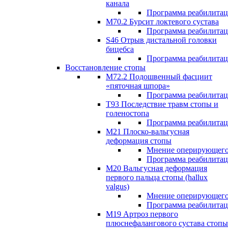
канала
Программа реабилита
M70.2 Бурсит локтевого сустава
Программа реабилита
S46 Отрыв дистальной головки
бицебса
Программа реабилита
Восстановление стопы
М72.2 Подошвенный фасциит
«пяточная шпора»
Программа реабилита
Т93 Последствие травм стопы и
голеностопа
Программа реабилита
М21 Плоско-вальгусная
деформация стопы
Мнение оперирующего
Программа реабилита
М20 Вальгусная деформация
первого пальца стопы (hallux
valgus)
Мнение оперирующего
Программа реабилита
М19 Артроз первого
плюснефалангового сустава стопы