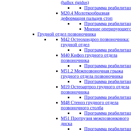
(hallux rigidus)
Программа реабилита
М20.4 Молоткообразная
деформация пальцев стоп
Программа реабилита
Мнение оперирующего
Грудной отдел позвоночника
М42 Остеохондроз позвоночника:
грудной отдел
Программа реабилита
М40 Кифоз грудного отдела
позвоночника
Программа реабилита
M51.2 Межпозвоночная грыжа
грудного отдела позвоночника
Программа реабилита
М19 Остеоартроз грудного отдела
позвоночника
Программа реабилита
M48 Стеноз грудного отдела
позвоночного столба
Программа реабилита
М51 Протрузия межпозвонкового
диска
Программа реабилита