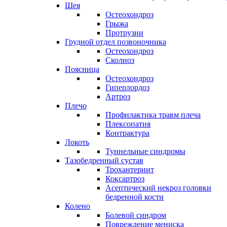
Шея
Остеохондроз
Грыжа
Протрузии
Грудной отдел позвоночника
Остеохондроз
Сколиоз
Поясница
Остеохондроз
Гиперлордоз
Артроз
Плечо
Профилактика травм плеча
Плексопатия
Контрактура
Локоть
Туннельные синдромы
Тазобедренный сустав
Трохантериит
Коксартроз
Асептический некроз головки
бедренной кости
Колено
Болевой синдром
Повреждение мениска