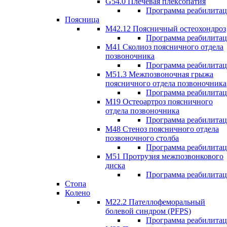
G54.0 Плечевая плексопатия
Программа реабилита
Поясница
М42.12 Поясничный остеохондроз
Программа реабилита
М41 Сколиоз поясничного отдела
позвоночника
Программа реабилита
M51.3 Межпозвоночная грыжа
поясничного отдела позвоночника
Программа реабилита
М19 Остеоартроз поясничного
отдела позвоночника
Программа реабилита
M48 Стеноз поясничного отдела
позвоночного столба
Программа реабилита
М51 Протрузия межпозвонкового
диска
Программа реабилита
Стопа
Колено
М22.2 Пателлофеморальный
болевой синдром (PFPS)
Программа реабилита