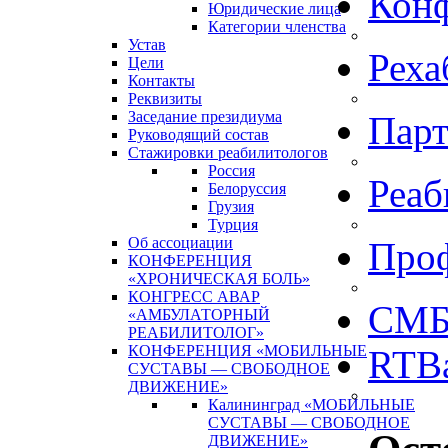
Кон
Юридические лица
Категории членства
Устав
Реха
Цели
Контакты
Реквизиты
Заседание президиума
Пар
Руководящий состав
Стажировки реабилитологов
Россия
Реаб
Белоруссия
Грузия
Турция
Об ассоциации
Про
КОНФЕРЕНЦИЯ
«ХРОНИЧЕСКАЯ БОЛЬ»
КОНГРЕСС АВАР
СМБ
«АМБУЛАТОРНЫЙ
РЕАБИЛИТОЛОГ»
КОНФЕРЕНЦИЯ «МОБИЛЬНЫЕ
RTBa
СУСТАВЫ — СВОБОДНОЕ
ДВИЖЕНИЕ»
Калининград «МОБИЛЬНЫЕ
СУСТАВЫ — СВОБОДНОЕ
ДВИЖЕНИЕ»