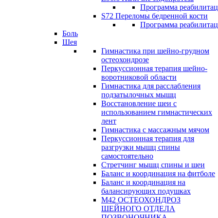
Программа реабилита
S72 Переломы бедренной кости
Программа реабилита
Боль
Шея
Гимнастика при шейно-грудном
остеохондрозе
Перкуссионная терапия шейно-
воротниковой области
Гимнастика для расслабления
подзатылочных мышц
Восстановление шеи с
использованием гимнастических
лент
Гимнастика с массажным мячом
Перкуссионная терапия для
разгрузки мышц спины
самостоятельно
Стретчинг мышц спины и шеи
Баланс и координация на фитболе
Баланс и координация на
балансирующих подушках
М42 ОСТЕОХОНДРОЗ
ШЕЙНОГО ОТДЕЛА
ПОЗВОНОЧНИКА