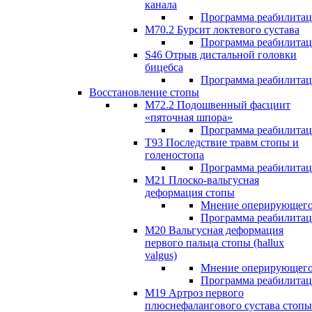
канала
Программа реабилита
M70.2 Бурсит локтевого сустава
Программа реабилита
S46 Отрыв дистальной головки
бицебса
Программа реабилита
Восстановление стопы
М72.2 Подошвенный фасциит
«пяточная шпора»
Программа реабилита
Т93 Последствие травм стопы и
голеностопа
Программа реабилита
М21 Плоско-вальгусная
деформация стопы
Мнение оперирующего
Программа реабилита
М20 Вальгусная деформация
первого пальца стопы (hallux
valgus)
Мнение оперирующего
Программа реабилита
М19 Артроз первого
плюснефалангового сустава стопы