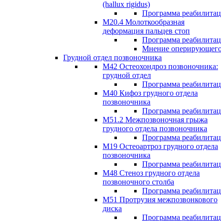
(hallux rigidus)
Программа реабилита
М20.4 Молоткообразная
деформация пальцев стоп
Программа реабилита
Мнение оперирующего
Грудной отдел позвоночника
М42 Остеохондроз позвоночника:
грудной отдел
Программа реабилита
М40 Кифоз грудного отдела
позвоночника
Программа реабилита
M51.2 Межпозвоночная грыжа
грудного отдела позвоночника
Программа реабилита
М19 Остеоартроз грудного отдела
позвоночника
Программа реабилита
M48 Стеноз грудного отдела
позвоночного столба
Программа реабилита
М51 Протрузия межпозвонкового
диска
Программа реабилита