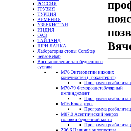
про
РОССИЯ
ГРУЗИЯ
ТУРЦИЯ
пояс
АРМЕНИЯ
УЗБЕКИСТАН
поз
ИНДИЯ
ОАЭ
ТАЙЛАНД
Вяче
ШРИ ЛАНКА
Лаборатория стопы CoreStep
SensoRehab
Восстановление тазобедренного
сустава
М76 Энтезопатии нижних
конечностей (Трохантерит)
Программа реабилита
М70-79 Фемороацетабулярный
импинджмент
Программа реабилита
M16 Коксартроз
Программа реабилита
М87.0 Асептический некроз
головки бедренной кости
Программа реабилита
Z96.6 Наличие эндопротеза