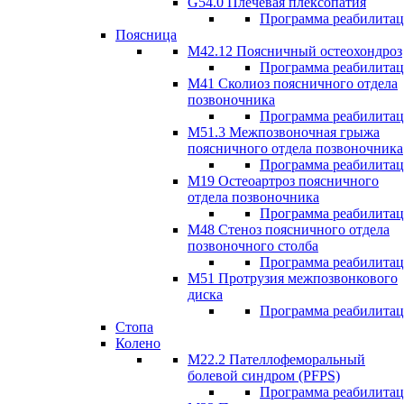
G54.0 Плечевая плексопатия
Программа реабилита
Поясница
М42.12 Поясничный остеохондроз
Программа реабилита
М41 Сколиоз поясничного отдела
позвоночника
Программа реабилита
M51.3 Межпозвоночная грыжа
поясничного отдела позвоночника
Программа реабилита
М19 Остеоартроз поясничного
отдела позвоночника
Программа реабилита
M48 Стеноз поясничного отдела
позвоночного столба
Программа реабилита
М51 Протрузия межпозвонкового
диска
Программа реабилита
Стопа
Колено
М22.2 Пателлофеморальный
болевой синдром (PFPS)
Программа реабилита