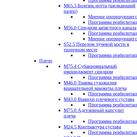
Программа реабилита
М65.3 Болезнь нотта (щелкающий
палец)
Мнение оперирующего
Программа реабилита
M56.0 Синдром запястного канала
Программа реабилита
Мнение оперирующего
S52.5 Перелом лучевой кости в
типичном месте
Программа реабилита
Плечо
М75.4 Субакромиальный
импинджмент синдром
Программа реабилита
М46.0 Травма сухожилия
вращательной манжеты плеча
Программа реабилита
M43.0 Вывихи плечевого сустава
Программа реабилита
М75.0 Адгезивный капсулит
плеча
Программа реабилита
M24.5 Контрактура сустава
Программа реабилита