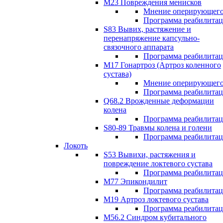
М23 Повреждения менисков
Мнение оперирующего
Программа реабилита
S83 Вывих, растяжение и
перенапряжение капсульно-
связочного аппарата
Программа реабилита
М17 Гонартроз (Артроз коленного
сустава)
Мнение оперирующего
Программа реабилита
Q68.2 Врожденные деформации
колена
Программа реабилита
S80-89 Травмы колена и голени
Программа реабилита
Локоть
S53 Вывихи, растяжения и
повреждение локтевого сустава
Программа реабилита
М77 Эпикондилит
Программа реабилита
M19 Артроз локтевого сустава
Программа реабилита
М56.2 Синдром кубитального