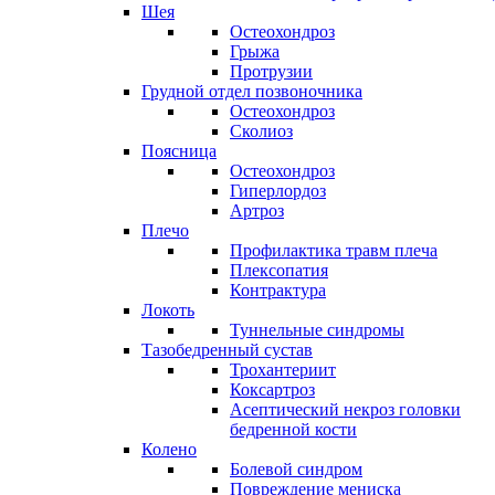
Шея
Остеохондроз
Грыжа
Протрузии
Грудной отдел позвоночника
Остеохондроз
Сколиоз
Поясница
Остеохондроз
Гиперлордоз
Артроз
Плечо
Профилактика травм плеча
Плексопатия
Контрактура
Локоть
Туннельные синдромы
Тазобедренный сустав
Трохантериит
Коксартроз
Асептический некроз головки
бедренной кости
Колено
Болевой синдром
Повреждение мениска