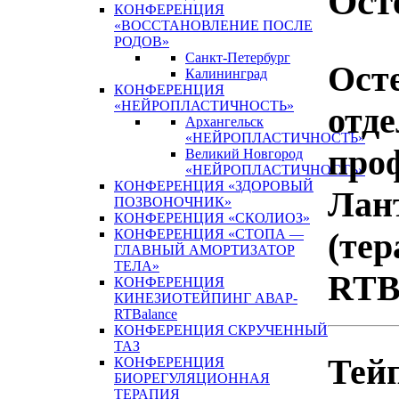
Ост
КОНФЕРЕНЦИЯ
«ВОССТАНОВЛЕНИЕ ПОСЛЕ
РОДОВ»
Санкт-Петербург
Ост
Калининград
КОНФЕРЕНЦИЯ
«НЕЙРОПЛАСТИЧНОСТЬ»
отде
Архангельск
«НЕЙРОПЛАСТИЧНОСТЬ»
про
Великий Новгород
«НЕЙРОПЛАСТИЧНОСТЬ»
КОНФЕРЕНЦИЯ «ЗДОРОВЫЙ
Лант
ПОЗВОНОЧНИК»
КОНФЕРЕНЦИЯ «СКОЛИОЗ»
(тер
КОНФЕРЕНЦИЯ «СТОПА —
ГЛАВНЫЙ АМОРТИЗАТОР
ТЕЛА»
RTB
КОНФЕРЕНЦИЯ
КИНЕЗИОТЕЙПИНГ АВАР-
RTBalance
КОНФЕРЕНЦИЯ СКРУЧЕННЫЙ
ТАЗ
Тей
КОНФЕРЕНЦИЯ
БИОРЕГУЛЯЦИОННАЯ
ТЕРАПИЯ