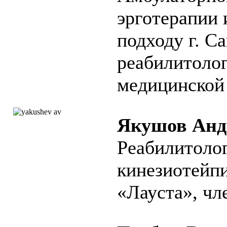
эрготерапии
подходу г. Са
реабилитолог
медицинской
Якушов Анд
Реабилитолог
кинезиотейп
«Лауста», ч