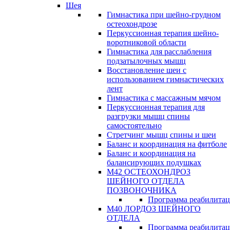
Шея
Гимнастика при шейно-грудном
остеохондрозе
Перкуссионная терапия шейно-
воротниковой области
Гимнастика для расслабления
подзатылочных мышц
Восстановление шеи с
использованием гимнастических
лент
Гимнастика с массажным мячом
Перкуссионная терапия для
разгрузки мышц спины
самостоятельно
Стретчинг мышц спины и шеи
Баланс и координация на фитболе
Баланс и координация на
балансирующих подушках
М42 ОСТЕОХОНДРОЗ
ШЕЙНОГО ОТДЕЛА
ПОЗВОНОЧНИКА
Программа реабилита
М40 ЛОРДОЗ ШЕЙНОГО
ОТДЕЛА
Программа реабилита