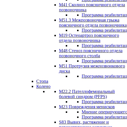
М41 Сколиоз поясничного отдела
позвоночника
Программа реабилита
M51.3 Межпозвоночная грыжа
поясничного отдела позвоночника
Программа реабилита
М19 Остеоартроз поясничного
отдела позвоночника
Программа реабилита
M48 Стеноз поясничного отдела
позвоночного столба
Программа реабилита
М51 Протрузия межпозвонкового
диска
Программа реабилита
Стопа
Колено
М22.2 Пателлофеморальный
болевой синдром (PFPS)
Программа реабилита
М23 Повреждения менисков
Мнение оперирующего
Программа реабилита
S83 Вывих, растяжение и