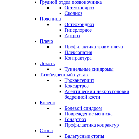
Грудной отдел позвоночника
Остеохондроз
Сколиоз
Поясница
Остеохондроз
Гиперлордоз
Артроз
Плечо
Профилактика травм плеча
Плексопатия
Контрактура
Локоть
Туннельные синдромы
Тазобедренный сустав
Трохантериит
Коксартроз
Асептический некроз головки
бедренной кости
Колено
Болевой синдром
Повреждение мениска
Гонартроз
Профилактика конрактур
Стопа
Вальгусные стопы