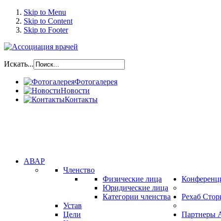
Skip to Menu
Skip to Content
Skip to Footer
Искать...
Фотогалерея
Новости
Контакты
АВАР
Членство
Физические лица
Конференц
Юридические лица
Категории членства
Рехаб Стор
Устав
Цели
Партнеры