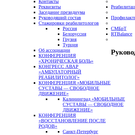
Контакты
Реквизиты
Реабилитац
Заседание президиума
Руководящий состав
Профилакт
Стажировки реабилитологов
Россия
СМБрТ
Белоруссия
RTBalance
Грузия
Турция
Об ассоциации
Руково
КОНФЕРЕНЦИЯ
«ХРОНИЧЕСКАЯ БОЛЬ»
КОНГРЕСС АВАР
«АМБУЛАТОРНЫЙ
РЕАБИЛИТОЛОГ»
КОНФЕРЕНЦИЯ «МОБИЛЬНЫЕ
СУСТАВЫ — СВОБОДНОЕ
ДВИЖЕНИЕ»
Калининград «МОБИЛЬНЫЕ
СУСТАВЫ — СВОБОДНОЕ
ДВИЖЕНИЕ»
КОНФЕРЕНЦИЯ
«ВОССТАНОВЛЕНИЕ ПОСЛЕ
РОДОВ»
Санкт-Петербург