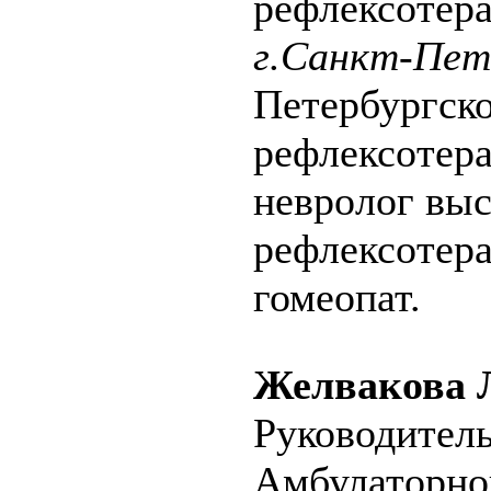
рефлексотера
г.Санкт-Пет
Петербургско
рефлексотера
невролог выс
рефлексотера
гомеопат.
Желвакова 
Руководител
Амбулаторно