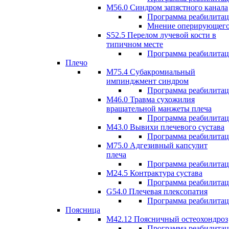
M56.0 Синдром запястного канала
Программа реабилита
Мнение оперирующего
S52.5 Перелом лучевой кости в
типичном месте
Программа реабилита
Плечо
М75.4 Субакромиальный
импинджмент синдром
Программа реабилита
М46.0 Травма сухожилия
вращательной манжеты плеча
Программа реабилита
M43.0 Вывихи плечевого сустава
Программа реабилита
М75.0 Адгезивный капсулит
плеча
Программа реабилита
M24.5 Контрактура сустава
Программа реабилита
G54.0 Плечевая плексопатия
Программа реабилита
Поясница
М42.12 Поясничный остеохондроз
Программа реабилита