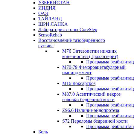
УЗБЕКИСТАН
ИНДИЯ
ОАЭ
ТАЙЛАНД
ШРИ ЛАНКА
Лаборатория стопы CoreStep
SensoRehab
Восстановление тазобедренного
сустава
М76 Энтезопатии нижних
конечностей (Трохантерит)
Программа реабилита
М70-79 Фемороацетабулярный
импинджмент
Программа реабилита
M16 Коксартроз
Программа реабилита
М87.0 Асептический некроз
головки бедренной кости
Программа реабилита
Z96.6 Наличие эндопротеза
Программа реабилита
S72 Переломы бедренной кости
Программа реабилита
Боль