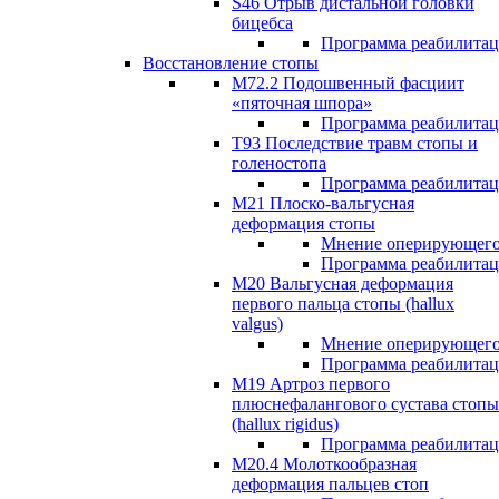
S46 Отрыв дистальной головки
бицебса
Программа реабилита
Восстановление стопы
М72.2 Подошвенный фасциит
«пяточная шпора»
Программа реабилита
Т93 Последствие травм стопы и
голеностопа
Программа реабилита
М21 Плоско-вальгусная
деформация стопы
Мнение оперирующего
Программа реабилита
М20 Вальгусная деформация
первого пальца стопы (hallux
valgus)
Мнение оперирующего
Программа реабилита
М19 Артроз первого
плюснефалангового сустава стопы
(hallux rigidus)
Программа реабилита
М20.4 Молоткообразная
деформация пальцев стоп