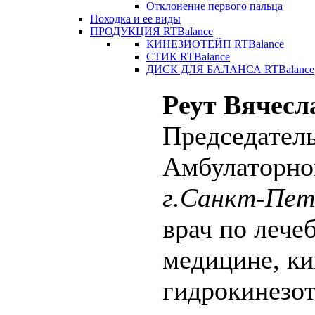
Отклонение первого пальца
Походка и ее виды
ПРОДУКЦИЯ RTBalance
КИНЕЗИОТЕЙП RTBalance
СТИК RTBalance
ДИСК ДЛЯ БАЛАНСА RTBalance
Реут Вячесл
Председател
Амбулаторно
г.Санкт-Пет
врач по лече
медицине, ки
гидрокинезот