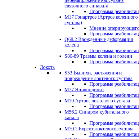
перенапряжение капсульно-
связочного аппарата
Программа реабилита
М17 Гонартроз (Артроз коленного
сустава)
Мнение оперирующего
Программа реабилита
Q68.2 Врожденные деформации
колена
Программа реабилита
S80-89 Травмы колена и голени
Программа реабилита
Локоть
S53 Вывихи, растяжения и
повреждение локтевого сустава
Программа реабилита
М77 Эпикондилит
Программа реабилита
M19 Артроз локтевого сустава
Программа реабилита
М56.2 Синдром кубитального
канала
Программа реабилита
M70.2 Бурсит локтевого сустава
Программа реабилита