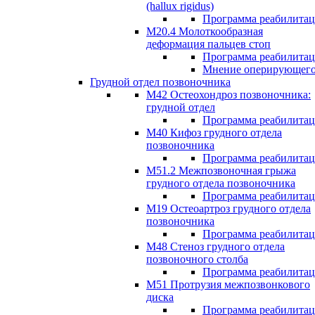
(hallux rigidus)
Программа реабилита
М20.4 Молоткообразная
деформация пальцев стоп
Программа реабилита
Мнение оперирующего
Грудной отдел позвоночника
М42 Остеохондроз позвоночника:
грудной отдел
Программа реабилита
М40 Кифоз грудного отдела
позвоночника
Программа реабилита
M51.2 Межпозвоночная грыжа
грудного отдела позвоночника
Программа реабилита
М19 Остеоартроз грудного отдела
позвоночника
Программа реабилита
M48 Стеноз грудного отдела
позвоночного столба
Программа реабилита
М51 Протрузия межпозвонкового
диска
Программа реабилита