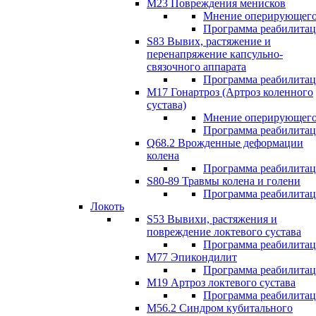
М23 Повреждения менисков
Мнение оперирующего
Программа реабилита
S83 Вывих, растяжение и
перенапряжение капсульно-
связочного аппарата
Программа реабилита
М17 Гонартроз (Артроз коленного
сустава)
Мнение оперирующего
Программа реабилита
Q68.2 Врожденные деформации
колена
Программа реабилита
S80-89 Травмы колена и голени
Программа реабилита
Локоть
S53 Вывихи, растяжения и
повреждение локтевого сустава
Программа реабилита
М77 Эпикондилит
Программа реабилита
M19 Артроз локтевого сустава
Программа реабилита
М56.2 Синдром кубитального