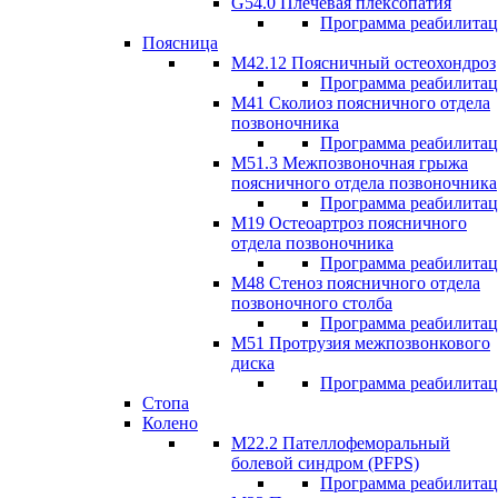
G54.0 Плечевая плексопатия
Программа реабилита
Поясница
М42.12 Поясничный остеохондроз
Программа реабилита
М41 Сколиоз поясничного отдела
позвоночника
Программа реабилита
M51.3 Межпозвоночная грыжа
поясничного отдела позвоночника
Программа реабилита
М19 Остеоартроз поясничного
отдела позвоночника
Программа реабилита
M48 Стеноз поясничного отдела
позвоночного столба
Программа реабилита
М51 Протрузия межпозвонкового
диска
Программа реабилита
Стопа
Колено
М22.2 Пателлофеморальный
болевой синдром (PFPS)
Программа реабилита