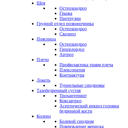
Шея
Остеохондроз
Грыжа
Протрузии
Грудной отдел позвоночника
Остеохондроз
Сколиоз
Поясница
Остеохондроз
Гиперлордоз
Артроз
Плечо
Профилактика травм плеча
Плексопатия
Контрактура
Локоть
Туннельные синдромы
Тазобедренный сустав
Трохантериит
Коксартроз
Асептический некроз головки
бедренной кости
Колено
Болевой синдром
Повреждение мениска