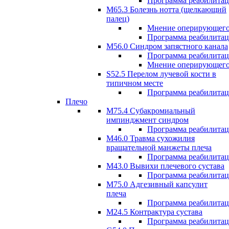
Программа реабилита
М65.3 Болезнь нотта (щелкающий
палец)
Мнение оперирующего
Программа реабилита
M56.0 Синдром запястного канала
Программа реабилита
Мнение оперирующего
S52.5 Перелом лучевой кости в
типичном месте
Программа реабилита
Плечо
М75.4 Субакромиальный
импинджмент синдром
Программа реабилита
М46.0 Травма сухожилия
вращательной манжеты плеча
Программа реабилита
M43.0 Вывихи плечевого сустава
Программа реабилита
М75.0 Адгезивный капсулит
плеча
Программа реабилита
M24.5 Контрактура сустава
Программа реабилита