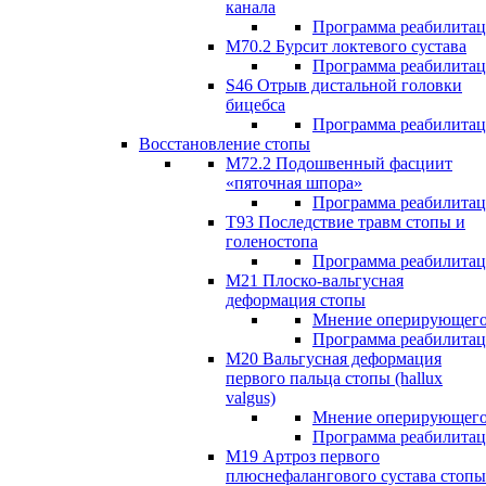
канала
Программа реабилита
M70.2 Бурсит локтевого сустава
Программа реабилита
S46 Отрыв дистальной головки
бицебса
Программа реабилита
Восстановление стопы
М72.2 Подошвенный фасциит
«пяточная шпора»
Программа реабилита
Т93 Последствие травм стопы и
голеностопа
Программа реабилита
М21 Плоско-вальгусная
деформация стопы
Мнение оперирующего
Программа реабилита
М20 Вальгусная деформация
первого пальца стопы (hallux
valgus)
Мнение оперирующего
Программа реабилита
М19 Артроз первого
плюснефалангового сустава стопы