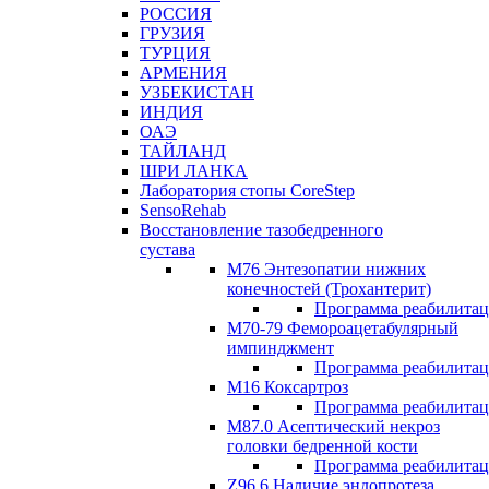
РОССИЯ
ГРУЗИЯ
ТУРЦИЯ
АРМЕНИЯ
УЗБЕКИСТАН
ИНДИЯ
ОАЭ
ТАЙЛАНД
ШРИ ЛАНКА
Лаборатория стопы CoreStep
SensoRehab
Восстановление тазобедренного
сустава
М76 Энтезопатии нижних
конечностей (Трохантерит)
Программа реабилита
М70-79 Фемороацетабулярный
импинджмент
Программа реабилита
M16 Коксартроз
Программа реабилита
М87.0 Асептический некроз
головки бедренной кости
Программа реабилита
Z96.6 Наличие эндопротеза