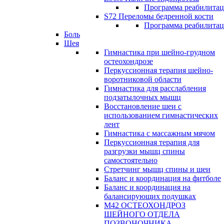
Программа реабилита
S72 Переломы бедренной кости
Программа реабилита
Боль
Шея
Гимнастика при шейно-грудном
остеохондрозе
Перкуссионная терапия шейно-
воротниковой области
Гимнастика для расслабления
подзатылочных мышц
Восстановление шеи с
использованием гимнастических
лент
Гимнастика с массажным мячом
Перкуссионная терапия для
разгрузки мышц спины
самостоятельно
Стретчинг мышц спины и шеи
Баланс и координация на фитболе
Баланс и координация на
балансирующих подушках
М42 ОСТЕОХОНДРОЗ
ШЕЙНОГО ОТДЕЛА
ПОЗВОНОЧНИКА