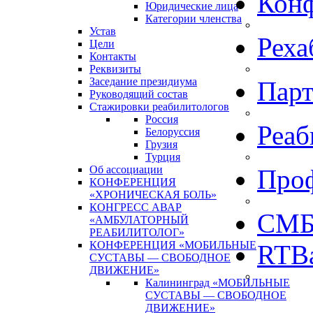
Кон
Юридические лица
Категории членства
Устав
Реха
Цели
Контакты
Реквизиты
Заседание президиума
Пар
Руководящий состав
Стажировки реабилитологов
Россия
Реаб
Белоруссия
Грузия
Турция
Об ассоциации
Про
КОНФЕРЕНЦИЯ
«ХРОНИЧЕСКАЯ БОЛЬ»
КОНГРЕСС АВАР
СМБ
«АМБУЛАТОРНЫЙ
РЕАБИЛИТОЛОГ»
КОНФЕРЕНЦИЯ «МОБИЛЬНЫЕ
RTBa
СУСТАВЫ — СВОБОДНОЕ
ДВИЖЕНИЕ»
Калининград «МОБИЛЬНЫЕ
СУСТАВЫ — СВОБОДНОЕ
ДВИЖЕНИЕ»