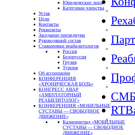
Кон
Юридические лица
Категории членства
Устав
Реха
Цели
Контакты
Реквизиты
Заседание президиума
Пар
Руководящий состав
Стажировки реабилитологов
Россия
Реаб
Белоруссия
Грузия
Турция
Об ассоциации
Про
КОНФЕРЕНЦИЯ
«ХРОНИЧЕСКАЯ БОЛЬ»
КОНГРЕСС АВАР
СМБ
«АМБУЛАТОРНЫЙ
РЕАБИЛИТОЛОГ»
КОНФЕРЕНЦИЯ «МОБИЛЬНЫЕ
RTBa
СУСТАВЫ — СВОБОДНОЕ
ДВИЖЕНИЕ»
Калининград «МОБИЛЬНЫЕ
СУСТАВЫ — СВОБОДНОЕ
ДВИЖЕНИЕ»