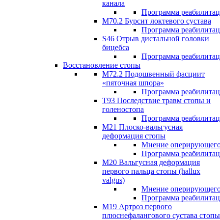
канала
Программа реабилита
M70.2 Бурсит локтевого сустава
Программа реабилита
S46 Отрыв дистальной головки
бицебса
Программа реабилита
Восстановление стопы
М72.2 Подошвенный фасциит
«пяточная шпора»
Программа реабилита
Т93 Последствие травм стопы и
голеностопа
Программа реабилита
М21 Плоско-вальгусная
деформация стопы
Мнение оперирующего
Программа реабилита
М20 Вальгусная деформация
первого пальца стопы (hallux
valgus)
Мнение оперирующего
Программа реабилита
М19 Артроз первого
плюснефалангового сустава стопы