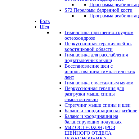
Программа реабилита
S72 Переломы бедренной кости
Программа реабилита
Боль
Шея
Гимнастика при шейно-грудном
остеохондрозе
Перкуссионная терапия шейно-
воротниковой области
Гимнастика для расслабления
подзатылочных мышц
Восстановление шеи с
использованием гимнастических
лент
Гимнастика с массажным мячом
Перкуссионная терапия для
разгрузки мышц спины
самостоятельно
Стретчинг мышц спины и шеи
Баланс и координация на фитболе
Баланс и координация на
балансирующих подушках
М42 ОСТЕОХОНДРОЗ
ШЕЙНОГО ОТДЕЛА
ПОЗВОНОЧНИКА