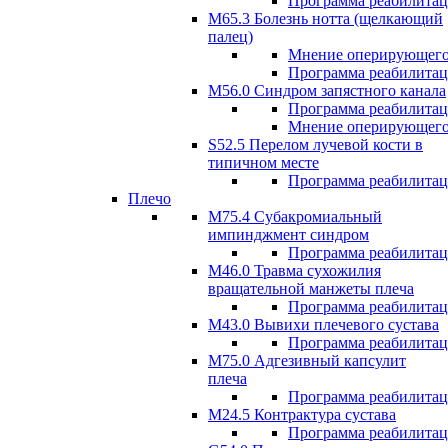
Программа реабилита
М65.3 Болезнь нотта (щелкающий
палец)
Мнение оперирующего
Программа реабилита
M56.0 Синдром запястного канала
Программа реабилита
Мнение оперирующего
S52.5 Перелом лучевой кости в
типичном месте
Программа реабилита
Плечо
М75.4 Субакромиальный
импинджмент синдром
Программа реабилита
М46.0 Травма сухожилия
вращательной манжеты плеча
Программа реабилита
M43.0 Вывихи плечевого сустава
Программа реабилита
М75.0 Адгезивный капсулит
плеча
Программа реабилита
M24.5 Контрактура сустава
Программа реабилита