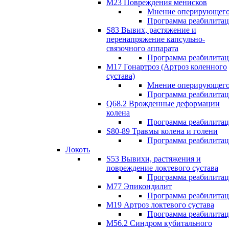
М23 Повреждения менисков
Мнение оперирующего
Программа реабилита
S83 Вывих, растяжение и
перенапряжение капсульно-
связочного аппарата
Программа реабилита
М17 Гонартроз (Артроз коленного
сустава)
Мнение оперирующего
Программа реабилита
Q68.2 Врожденные деформации
колена
Программа реабилита
S80-89 Травмы колена и голени
Программа реабилита
Локоть
S53 Вывихи, растяжения и
повреждение локтевого сустава
Программа реабилита
М77 Эпикондилит
Программа реабилита
M19 Артроз локтевого сустава
Программа реабилита
М56.2 Синдром кубитального