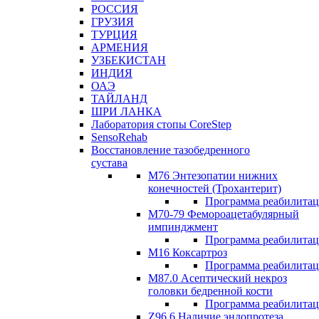
РОССИЯ
ГРУЗИЯ
ТУРЦИЯ
АРМЕНИЯ
УЗБЕКИСТАН
ИНДИЯ
ОАЭ
ТАЙЛАНД
ШРИ ЛАНКА
Лаборатория стопы CoreStep
SensoRehab
Восстановление тазобедренного
сустава
М76 Энтезопатии нижних
конечностей (Трохантерит)
Программа реабилита
М70-79 Фемороацетабулярный
импинджмент
Программа реабилита
M16 Коксартроз
Программа реабилита
М87.0 Асептический некроз
головки бедренной кости
Программа реабилита
Z96.6 Наличие эндопротеза