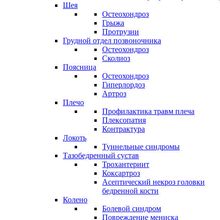
Шея
Остеохондроз
Грыжа
Протрузии
Грудной отдел позвоночника
Остеохондроз
Сколиоз
Поясница
Остеохондроз
Гиперлордоз
Артроз
Плечо
Профилактика травм плеча
Плексопатия
Контрактура
Локоть
Туннельные синдромы
Тазобедренный сустав
Трохантериит
Коксартроз
Асептический некроз головки
бедренной кости
Колено
Болевой синдром
Повреждение мениска