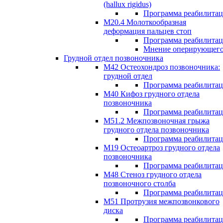
(hallux rigidus)
Программа реабилита
М20.4 Молоткообразная
деформация пальцев стоп
Программа реабилита
Мнение оперирующего
Грудной отдел позвоночника
М42 Остеохондроз позвоночника:
грудной отдел
Программа реабилита
М40 Кифоз грудного отдела
позвоночника
Программа реабилита
M51.2 Межпозвоночная грыжа
грудного отдела позвоночника
Программа реабилита
М19 Остеоартроз грудного отдела
позвоночника
Программа реабилита
M48 Стеноз грудного отдела
позвоночного столба
Программа реабилита
М51 Протрузия межпозвонкового
диска
Программа реабилита