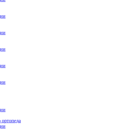
ции
ции
ции
ции
ции
ции
 ортопеда
ции