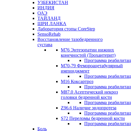
УЗБЕКИСТАН
ИНДИЯ
ОАЭ
ТАЙЛАНД
ШРИ ЛАНКА
Лаборатория стопы CoreStep
SensoRehab
Восстановление тазобедренного
сустава
М76 Энтезопатии нижних
конечностей (Трохантерит)
Программа реабилита
М70-79 Фемороацетабулярный
импинджмент
Программа реабилита
M16 Коксартроз
Программа реабилита
М87.0 Асептический некроз
головки бедренной кости
Программа реабилита
Z96.6 Наличие эндопротеза
Программа реабилита
S72 Переломы бедренной кости
Программа реабилита
Боль