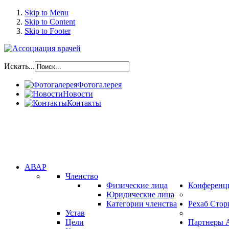
Skip to Menu
Skip to Content
Skip to Footer
Искать...
Фотогалерея
Новости
Контакты
АВАР
Членство
Физические лица
Конференц
Юридические лица
Категории членства
Рехаб Стор
Устав
Цели
Партнеры