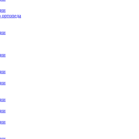
ции
 ортопеда
ции
ции
ции
ции
ции
ции
ции
ции