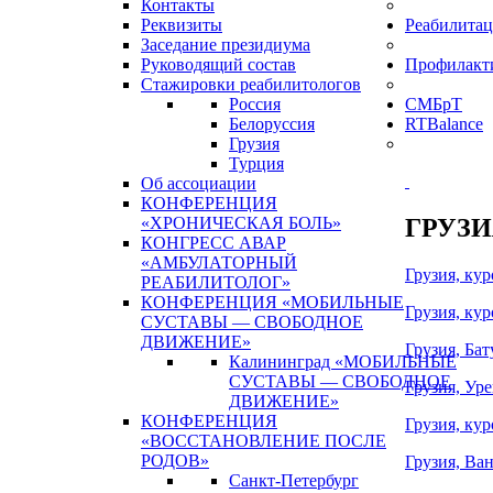
Контакты
Реквизиты
Реабилитац
Заседание президиума
Руководящий состав
Профилакт
Стажировки реабилитологов
Россия
СМБрТ
Белоруссия
RTBalance
Грузия
Турция
Об ассоциации
КОНФЕРЕНЦИЯ
ГРУЗИ
«ХРОНИЧЕСКАЯ БОЛЬ»
КОНГРЕСС АВАР
«АМБУЛАТОРНЫЙ
Грузия, ку
РЕАБИЛИТОЛОГ»
КОНФЕРЕНЦИЯ «МОБИЛЬНЫЕ
Грузия, ку
СУСТАВЫ — СВОБОДНОЕ
ДВИЖЕНИЕ»
Грузия, Бат
Калининград «МОБИЛЬНЫЕ
СУСТАВЫ — СВОБОДНОЕ
Грузия, Ур
ДВИЖЕНИЕ»
КОНФЕРЕНЦИЯ
Грузия, ку
«ВОССТАНОВЛЕНИЕ ПОСЛЕ
РОДОВ»
Грузия, Ва
Санкт-Петербург