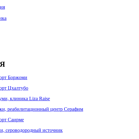
ия
ика
Я
рорт Боржоми
рорт Цхалтубо
уми, клиника Liza Raise
еки, реабилитационный центр Серафим
рорт Саирме
ни, сероводородный источник