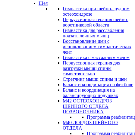
Шея
Гимнастика при шейно-грудном
остеохондрозе
Перкуссионная терапия шейно-
воротниковой области
Гимнастика для расслабления
подзатылочных мышц
Восстановление шеи с
использованием гимнастических
лент
Гимнастика с массажным мячом
Перкуссионная терапия для
разгрузки мышц спины
самостоятельно
Стретчинг мышц спины и шеи
Баланс и координация на фитболе
Баланс и координация на
балансирующих подушках
М42 ОСТЕОХОНДРОЗ
ШЕЙНОГО ОТДЕЛА
ПОЗВОНОЧНИКА
Программа реабилита
М40 ЛОРДОЗ ШЕЙНОГО
ОТДЕЛА
Программа реабилита