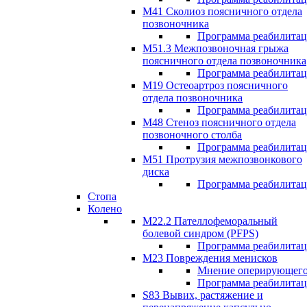
М41 Сколиоз поясничного отдела
позвоночника
Программа реабилита
M51.3 Межпозвоночная грыжа
поясничного отдела позвоночника
Программа реабилита
М19 Остеоартроз поясничного
отдела позвоночника
Программа реабилита
M48 Стеноз поясничного отдела
позвоночного столба
Программа реабилита
М51 Протрузия межпозвонкового
диска
Программа реабилита
Стопа
Колено
М22.2 Пателлофеморальный
болевой синдром (PFPS)
Программа реабилита
М23 Повреждения менисков
Мнение оперирующего
Программа реабилита
S83 Вывих, растяжение и