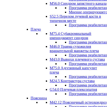
M56.0 Синдром запястного канала
Программа реабилита
Мнение оперирующего
S52.5 Перелом лучевой кости в
типичном месте
Программа реабилита
Плечо
М75.4 Субакромиальный
импинджмент синдром
Программа реабилита
М46.0 Травма сухожилия
вращательной манжеты плеча
Программа реабилита
M43.0 Вывихи плечевого сустава
Программа реабилита
М75.0 Адгезивный капсулит
плеча
Программа реабилита
M24.5 Контрактура сустава
Программа реабилита
G54.0 Плечевая плексопатия
Программа реабилита
Поясница
М42.12 Поясничный остеохондроз
Программа реабилита