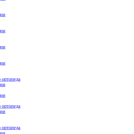
ции
ции
ции
ции
 ортопеда
ции
ции
 ортопеда
ции
 ортопеда
ции